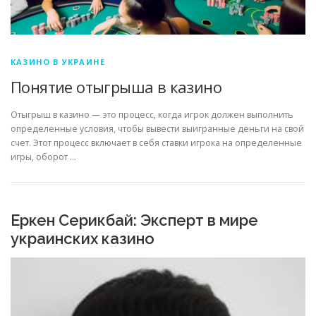
КАЗИНО В УКРАИНЕ
Понятие отыгрыша в казино
Отыгрыш в казино — это процесс, когда игрок должен выполнить
определенные условия, чтобы вывести выигранные деньги на свой
счет. Этот процесс включает в себя ставки игрока на определенные
игры, оборот …
Еркен Серикбай: Эксперт в мире
украинских казино