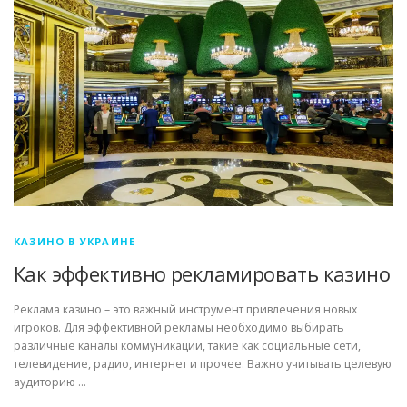
КАЗИНО В УКРАИНЕ
Как эффективно рекламировать казино
Реклама казино – это важный инструмент привлечения новых
игроков. Для эффективной рекламы необходимо выбирать
различные каналы коммуникации, такие как социальные сети,
телевидение, радио, интернет и прочее. Важно учитывать целевую
аудиторию …