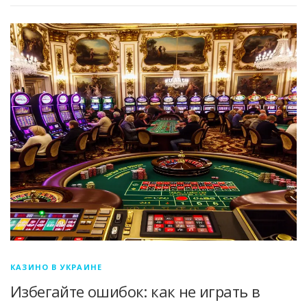
КАЗИНО В УКРАИНЕ
Избегайте ошибок: как не играть в